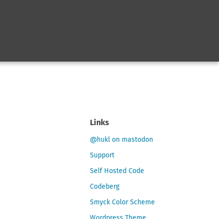
Links
@hukl on mastodon
Support
Self Hosted Code
Codeberg
Smyck Color Scheme
Wordpress Theme