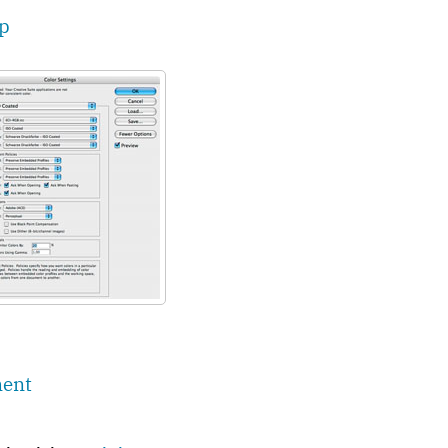
ip
ent