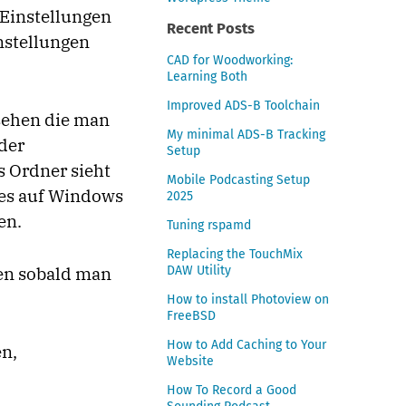
 Einstellungen
Recent Posts
nstellungen
CAD for Woodworking:
Learning Both
Improved ADS-B Toolchain
 sehen die man
My minimal ADS-B Tracking
der
Setup
s Ordner sieht
Mobile Podcasting Setup
les auf Windows
2025
en.
Tuning rspamd
Replacing the TouchMix
DAW Utility
hen sobald man
How to install Photoview on
FreeBSD
How to Add Caching to Your
en,
Website
How To Record a Good