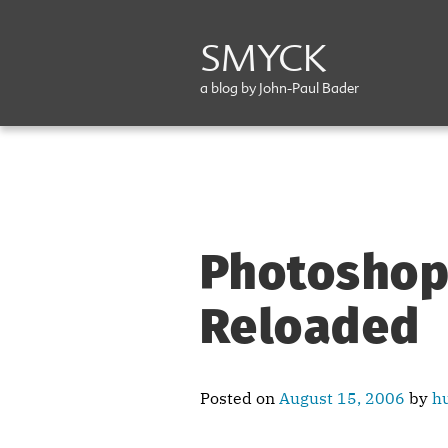
SMYCK
a blog by John-Paul Bader
Photoshop
Reloaded
Posted on
August 15, 2006
by
h