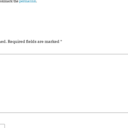
ookmark the
permalink
.
hed.
Required fields are marked
*